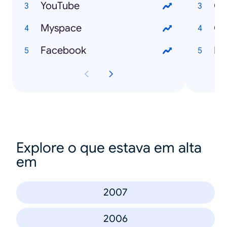
YouTube
Cr
Myspace
Cu
Facebook
Ec
Explore o que estava em alta
em
2007
2006