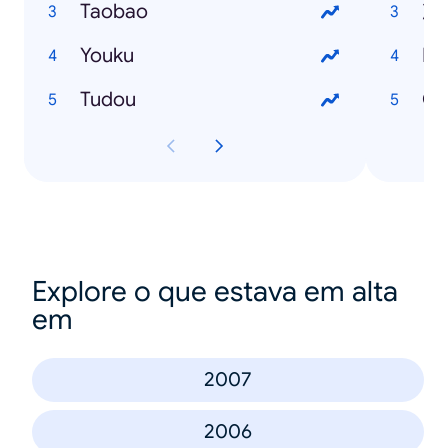
Taobao
次
Youku
E
Tudou
C
Explore o que estava em alta
em
2007
2006