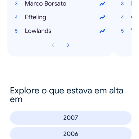
Marco Borsato
Ma
Efteling
Go
Lowlands
We
Explore o que estava em alta
em
2007
2006