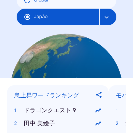
Global
Japão
急上昇ワードランキング
モバ
ドラゴンクエスト 9
ド
田中 美絵子
酒