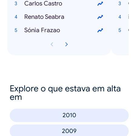
Carlos Castro
Go
Renato Seabra
iP
Sónia Frazao
Gm
Explore o que estava em alta
em
2010
2009