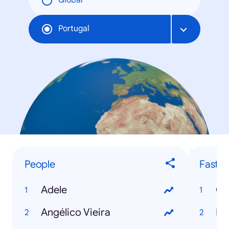
Global
Portugal
People
Fastes
Adele
Ce
Angélico Vieira
Fa