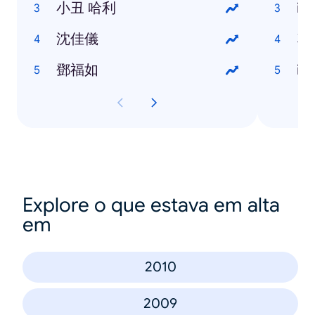
小丑 哈利
iP
沈佳儀
塑
鄧福如
iP
Explore o que estava em alta
em
2010
2009