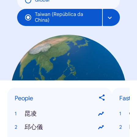
Global
Taiwan (República da
China)
People
Fastes
昆凌
Go
邱心儀
Fa