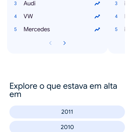
Audi
iP
VW
No
Mercedes
iP
Explore o que estava em alta
em
2011
2010