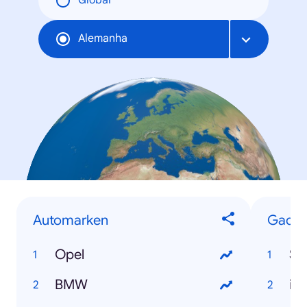
Global
Alemanha
Automarken
Gadge
Opel
Sa
BMW
iP