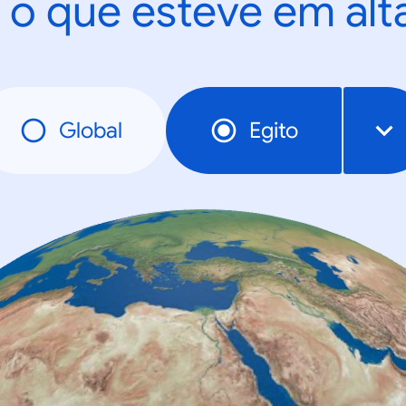
 o que esteve em al
Global
Egito