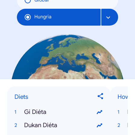
Global
Hungria
Diets
How to
Gi Diéta
Ho
Dukan Diéta