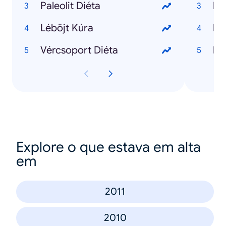
Paleolit Diéta
Léböjt Kúra
Vércsoport Diéta
Ho
Explore o que estava em alta
em
2011
2010