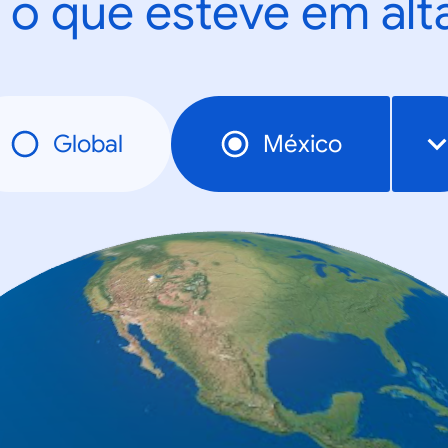
 o que esteve em al
Global
México