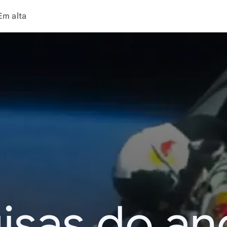
Em alta
isas do an