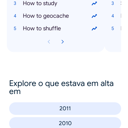
How to study
Sa
How to geocache
Ma
How to shuffle
Ma
Explore o que estava em alta
em
2011
2010