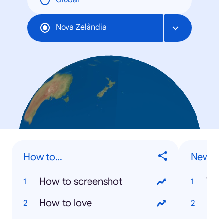
Global
Nova Zelândia
How to...
New Z
How to screenshot
Va
How to love
Ki