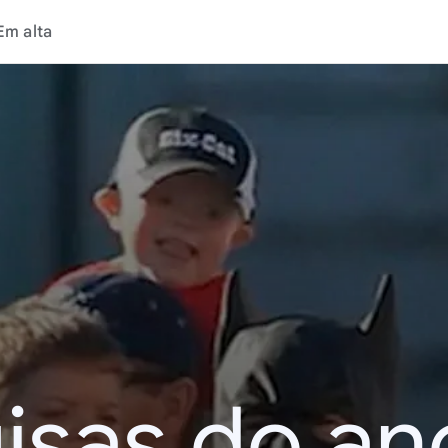
Em alta
isas do an