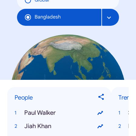
Global
Bangladesh
People
Trendi
Paul Walker
Ss
Jiah Khan
Hs