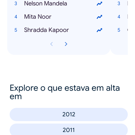
Nelson Mandela
Fb
Mita Noor
Bi
Shradda Kapoor
Ch
Explore o que estava em alta
em
2012
2011