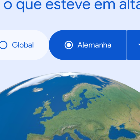
 o que esteve em al
Global
Alemanha