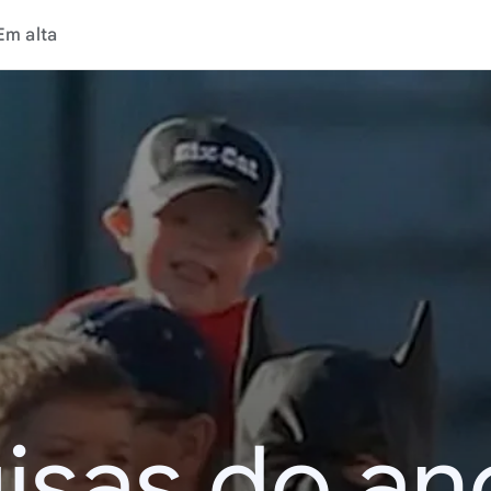
Em alta
isas do an