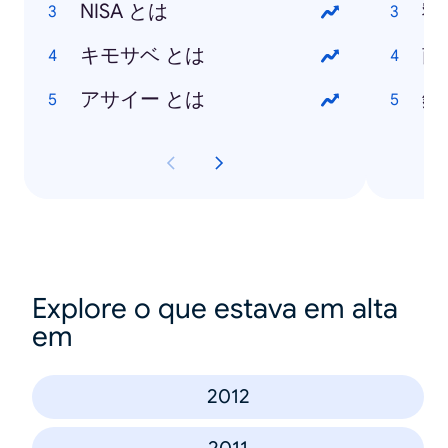
NISA とは
寝
キモサベ とは
南
アサイー とは
鏡
Explore o que estava em alta
em
2012