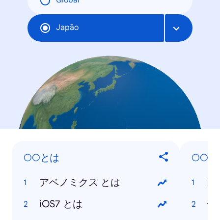
Global
Japão
○○とは
○○は
アベノミクス とは
iO
iOS7 とは
七