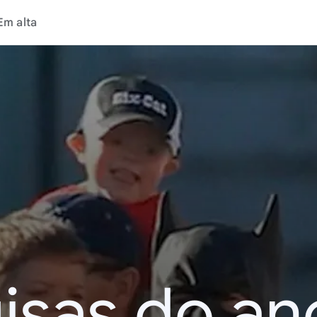
Em alta
isas do an