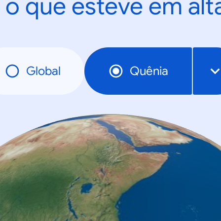
 o que esteve em al
Global
Quênia