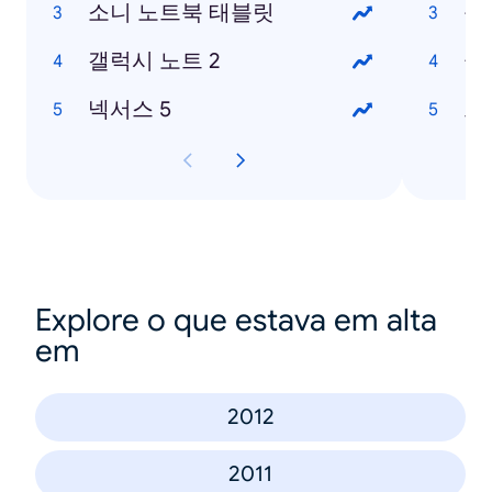
소니 노트북 태블릿
윤
갤럭시 노트 2
클
넥서스 5
크
Explore o que estava em alta
em
2012
2011