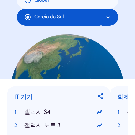
Global
Coreia do Sul
IT 기기
화제의
갤럭시 S4
류
갤럭시 노트 3
박