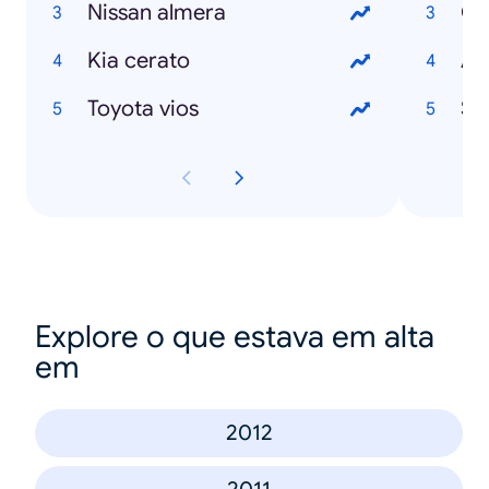
Nissan almera
Ci
Kia cerato
Ad
Toyota vios
Se
Explore o que estava em alta
em
2012