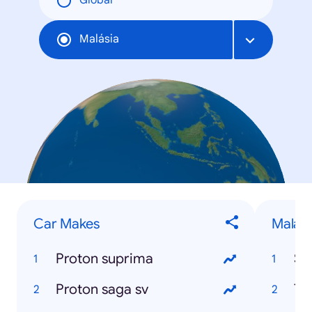
Global
Malásia
Car Makes
Malays
Proton suprima
Se
Proton saga sv
Te