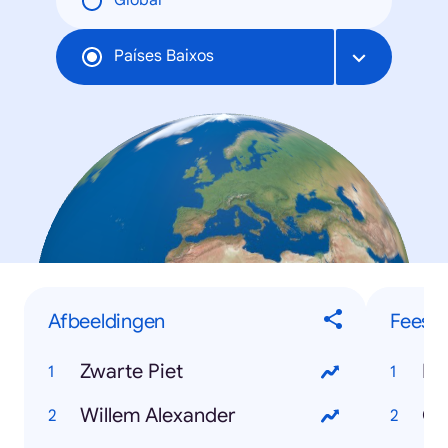
Global
Países Baixos
Afbeeldingen
Feest
Zwarte Piet
Ko
Willem Alexander
Ca