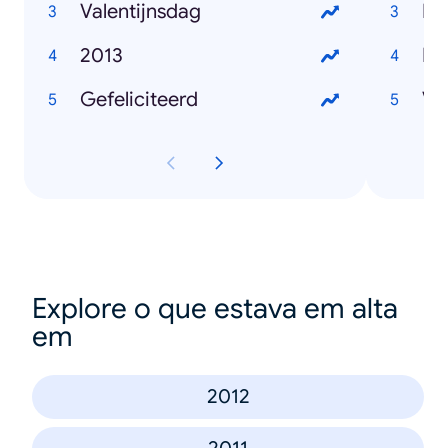
Valentijnsdag
Pa
2013
He
Gefeliciteerd
Va
Explore o que estava em alta
em
2012