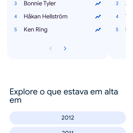
Bonnie Tyler
Jo
Håkan Hellström
Th
Ken Ring
El
Explore o que estava em alta
em
2012