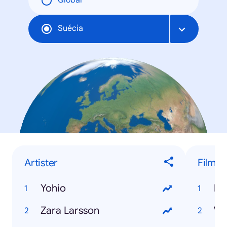
Global
Suécia
Artister
Film
Yohio
Dj
Zara Larsson
Wo