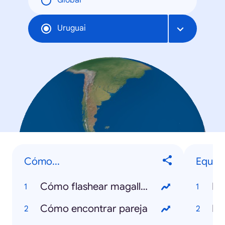
Global
Uruguai
Cómo...
Equipo
Cómo flashear magallanes
Na
Cómo encontrar pareja
Pe