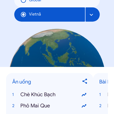
Global
Vietnã
Ăn uống
Bài hát
Chè Khúc Bạch
Kh
Phô Mai Que
Nế