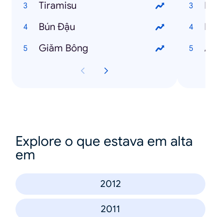
Tiramisu
Ng
Bún Đậu
Ng
Giăm Bông
An
Explore o que estava em alta
em
2012
2011