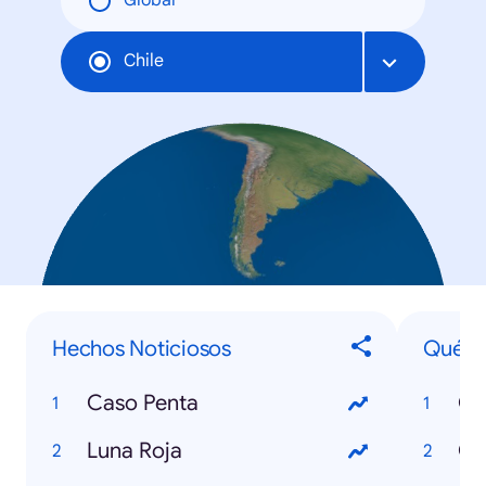
Global
Chile
Hechos Noticiosos
Qué...
Caso Penta
Qu
Luna Roja
Qu