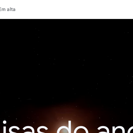
Em alta
isas do an