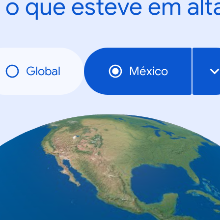
 o que esteve em al
Global
México