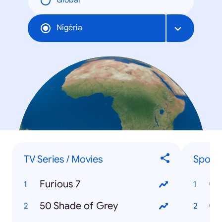
Global
Nigéria
TV Series / Movies
Sport
Furious 7
Co
50 Shade of Grey
Ch