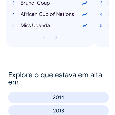
Brundi Coup
Fl
African Cup of Nations
De
Miss Uganda
Bu
Explore o que estava em alta
em
2014
2013