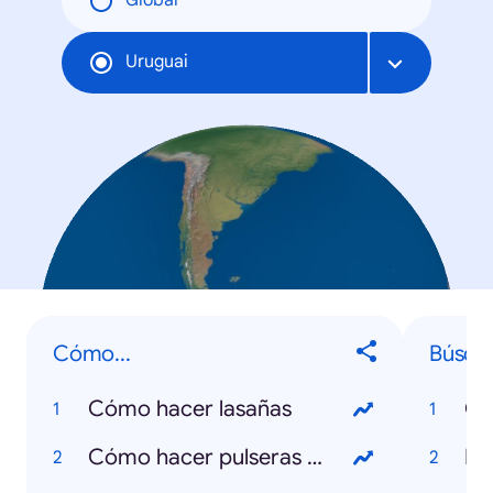
Global
Uruguai
Cómo...
Búsqu
Cómo hacer lasañas
Co
Cómo hacer pulseras de gomitas
In