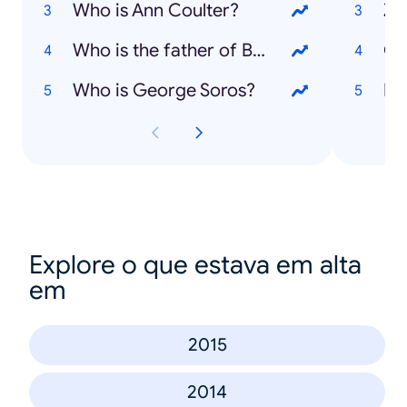
Who is Ann Coulter?
Zi
Who is the father of Bridget Jones' baby?
Ol
Who is George Soros?
Fo
Explore o que estava em alta
em
2015
2014