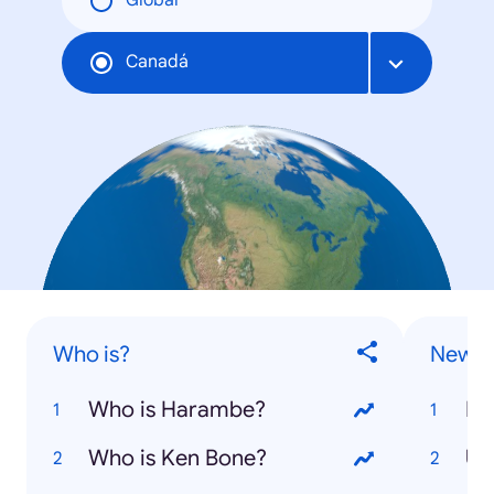
Global
Canadá
Who is?
News S
Who is Harambe?
Do
Who is Ken Bone?
US