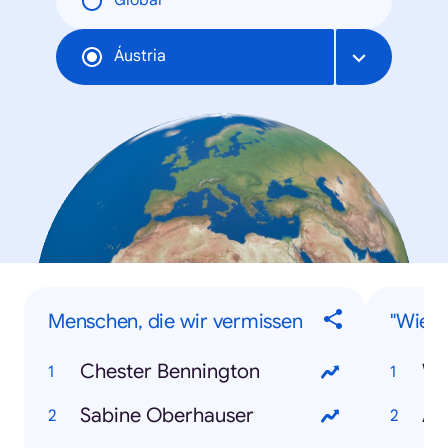
Global
Áustria
Menschen, die wir vermissen
"Wie..
Chester Bennington
Sabine Oberhauser
Ab