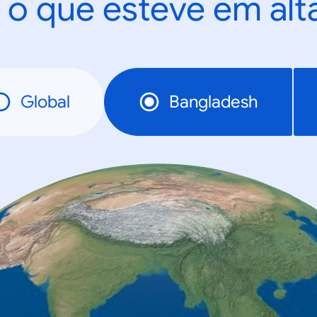
 o que esteve em al
Global
Bangladesh