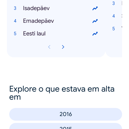
Pr
Isadepäev
St
Emadepäev
Vä
Eesti laul
Explore o que estava em alta
em
2016