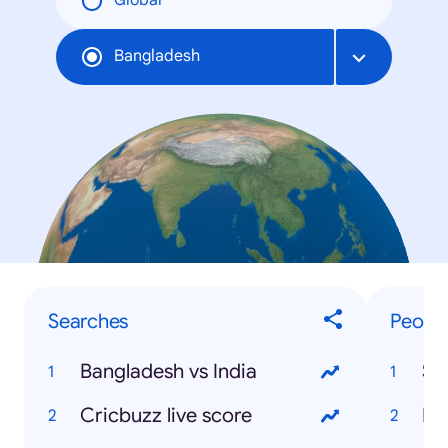
Global
Bangladesh
Searches
Peopl
Bangladesh vs India
Sh
Cricbuzz live score
Mo