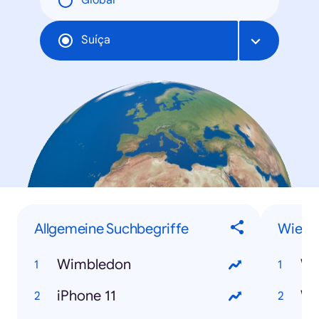
Global
Suíça
Allgemeine Suchbegriffe
Wie-F
Wimbledon
iPhone 11