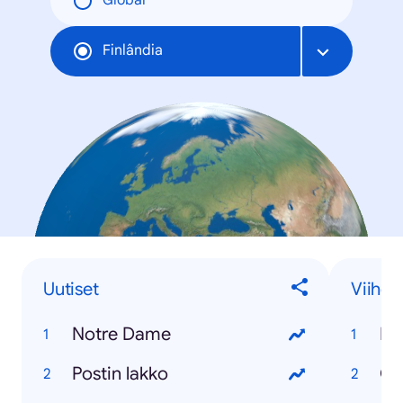
Global
Finlândia
Uutiset
Viihde
Notre Dame
Bi
Postin lakko
Ga