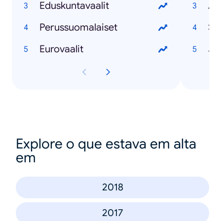
Eduskuntavaalit
Ap
Perussuomalaiset
St
Eurovaalit
Jo
Explore o que estava em alta
em
2018
2017