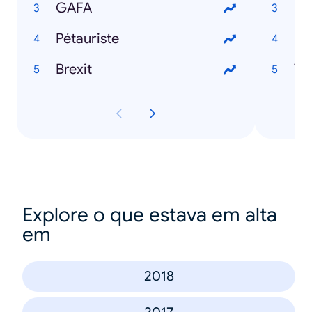
GAFA
Um
Pétauriste
Ma
Brexit
Tc
Explore o que estava em alta
em
2018