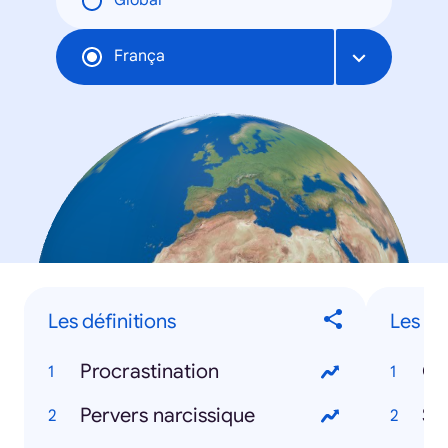
Global
França
Les définitions
Les sé
Procrastination
Ga
Pervers narcissique
St