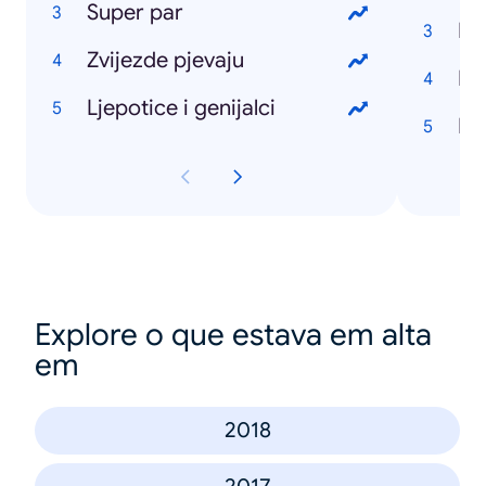
Super par
Di
Zvijezde pjevaju
Ljepotice i genijalci
Hr
Explore o que estava em alta
em
2018