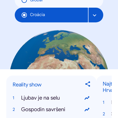
Global
Croácia
Najtra
Reality show
Hrvats
Ljubav je na selu
Gospodin savršeni
Štr