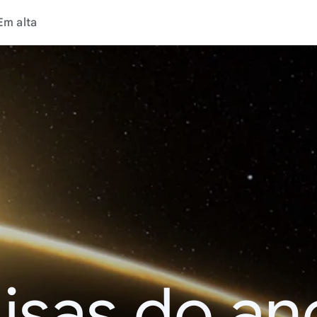
Em alta
isas do an