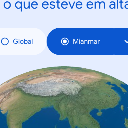
 o que esteve em al
Global
Mianmar