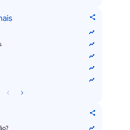
nais
s
ão?