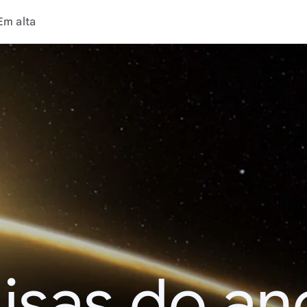
Em alta
isas do an