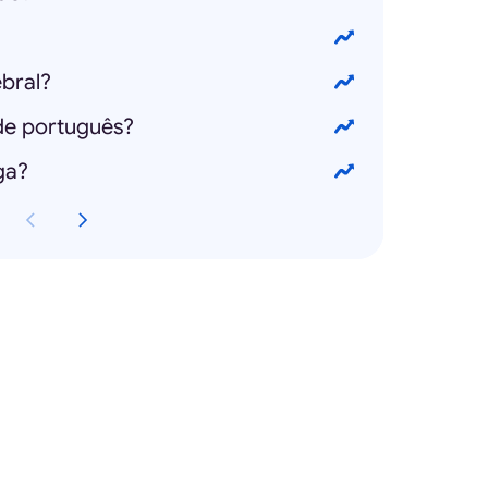
bral?
de português?
ga?