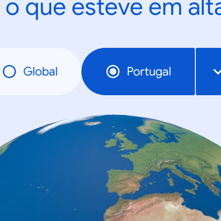
 o que esteve em al
Global
Portugal