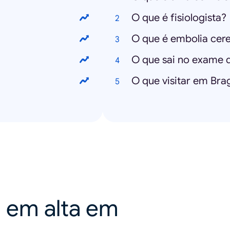
O que é fisiologista?
O que é embolia cere
O que sai no exame 
O que visitar em Bra
a em alta em