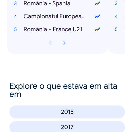
România - Spania
Die
Campionatul European de Fotbal U21
Di
România - France U21
Di
Explore o que estava em alta
em
2018
2017