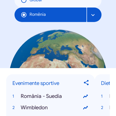
Global
Romênia
Evenimente sportive
Diete
România - Suedia
Di
Wimbledon
Di