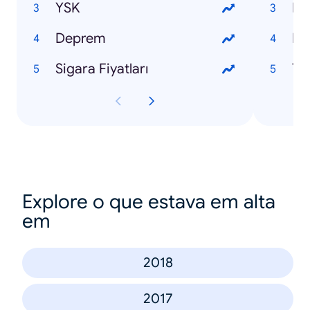
YSK
Ne
Deprem
Pal
Sigara Fiyatları
Ta
Explore o que estava em alta
em
2018
2017