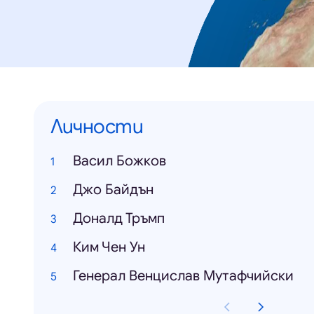
Личности
Васил Божков
Джо Байдън
Доналд Тръмп
Ким Чен Ун
Генерал Венцислав Мутафчийски