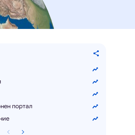
и
и
нен портал
ние