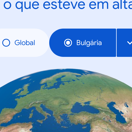
 o que esteve em al
Global
Bulgária