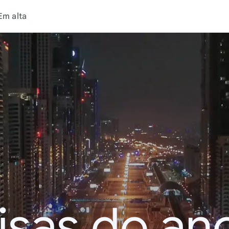
Em alta
isas do an