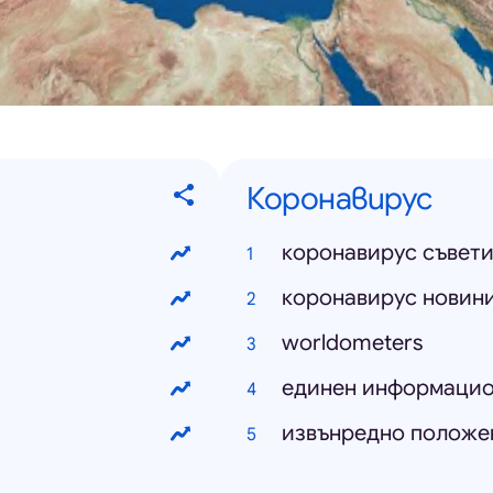
Коронавирус
коронавирус съвет
коронавирус новин
worldometers
единен информацио
извънредно положе