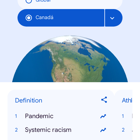
Global
Canadá
Definition
Athlet
Pandemic
Ry
Systemic racism
Ja