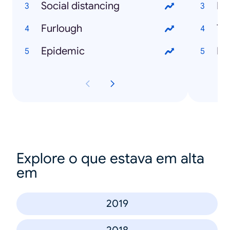
Social distancing
Bu
Furlough
Ty
Epidemic
Ru
Explore o que estava em alta
em
2019