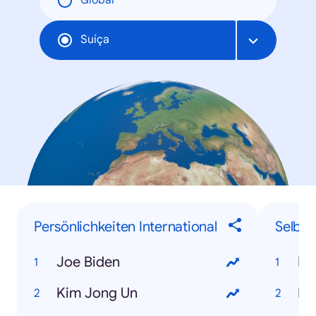
Global
Suíça
Persönlichkeiten International
Selbe
Joe Biden
Kim Jong Un