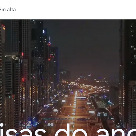
Em alta
isas do an