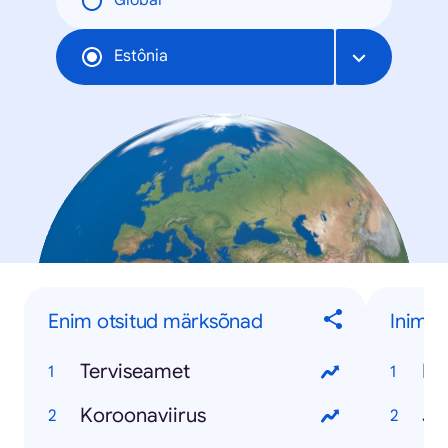
Global
Estônia
Enim otsitud märksõnad
Inime
Terviseamet
Ko
Koroonaviirus
Ja