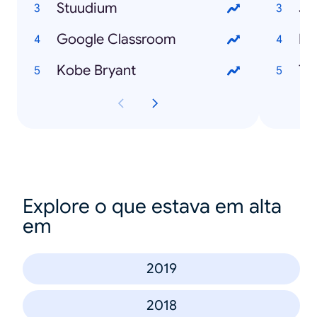
Stuudium
Jo
Google Classroom
Mi
Kobe Bryant
To
Explore o que estava em alta
em
2019
2018