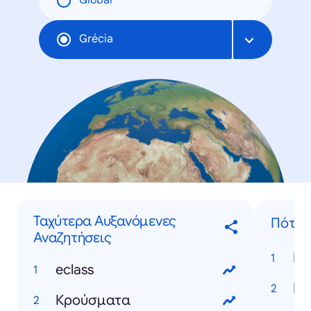
Global
Grécia
Ταχύτερα Αυξανόμενες
Πότε..
Αναζητήσεις
eclass
Κρούσματα