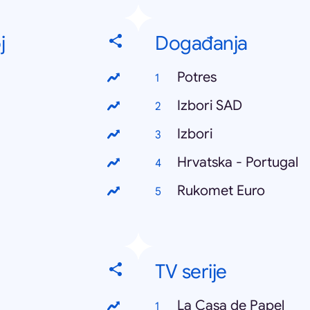
j
Događanja
Potres
Izbori SAD
Izbori
Hrvatska - Portugal
Rukomet Euro
TV serije
La Casa de Papel