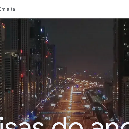
Em alta
isas do an