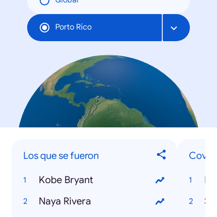
Global
Porto Rico
Los que se fueron
Covid-
Kobe Bryant
PU
Naya Rivera