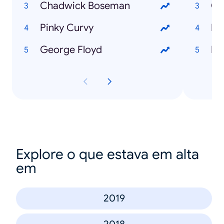
Chadwick Boseman
Co
Pinky Curvy
Ha
George Floyd
Explore o que estava em alta
em
2019