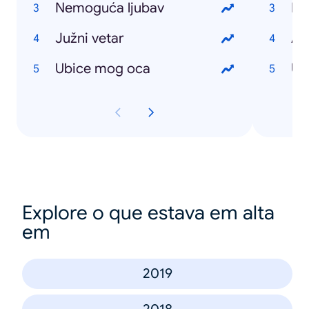
Nemoguća ljubav
Ro
Južni vetar
Au
Ubice mog oca
US
Explore o que estava em alta
em
2019