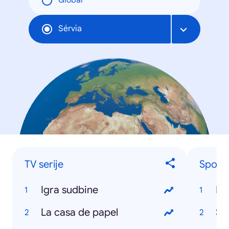
Global
Sérvia
TV serije
Sports
Igra sudbine
NB
La casa de papel
Sr