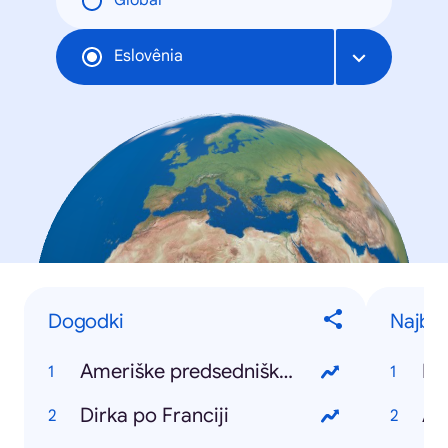
Global
Eslovênia
Dogodki
Najbolj
Ameriške predsedniške volitve
Ko
Dirka po Franciji
Ar