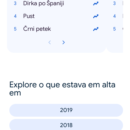
Dirka po Španiji
Ko
Pust
Di
Črni petek
Ob
Explore o que estava em alta
em
2019
2018